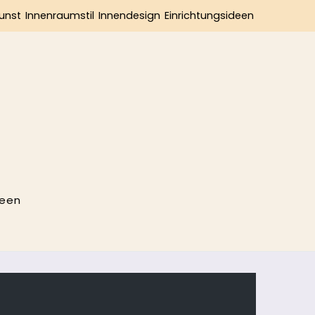
unst
Innenraumstil
Innendesign
Einrichtungsideen
deen