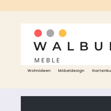
Przejdź
do
treści
Wohnideen
Möbeldesign
Gartenku