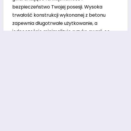
bezpieczeństwo Twojej posesji. Wysoka
trwałość konstrukcji wykonanej z betonu
zapewnia długotrwałe użytkowanie, a
jednocześnie minimalizuje ryzyko awarii, co
jest niezwykle istotne dla ochrony środowiska i
zdrowia mieszkańców. Dzięki tym zbiornikom,
osadniki betonowe 9m3 oferują dużą
wydajność oraz możliwość precyzyjnego
dopasowania do potrzeb gospodarstwa
domowego czy obiektu przemysłowego.
Potencjał funkcjonalny tego typu instalacji jest
związany z ich ekonomicznym działaniem,
ograniczającym koszty serwisowania oraz
napraw, co w perspektywie czasu wpływa na
znaczne oszczędności. Dodatkowo, beton
gwarantuje bezpieczeństwo użytkowania –