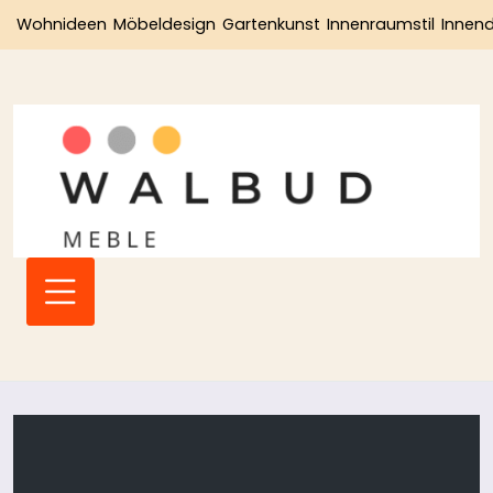
Przejdź
Wohnideen
Möbeldesign
Gartenkunst
Innenraumstil
Innen
do
treści